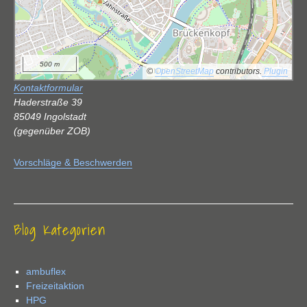
500 m
©
OpenStreetMap
contributors.
Plugin
Kontaktformular
Haderstraße 39
85049 Ingolstadt
(gegenüber ZOB)
Vorschläge & Beschwerden
Blog Kategorien
ambuflex
Freizeitaktion
HPG