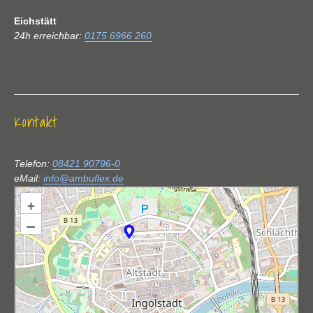
Eichstätt
24h erreichbar:
0175 6966 260
Kontakt
Telefon:
08421 90796-0
eMail:
info@ambuflex.de
+
–